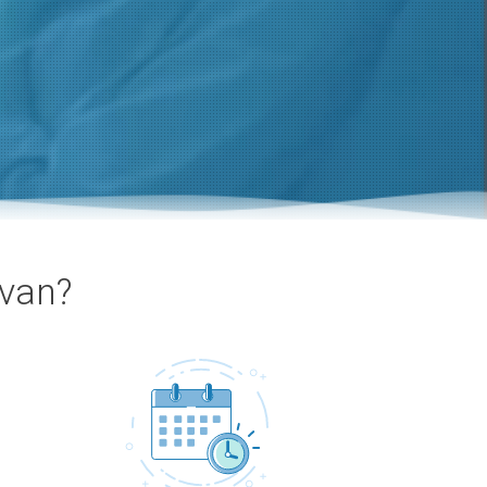
ivan?