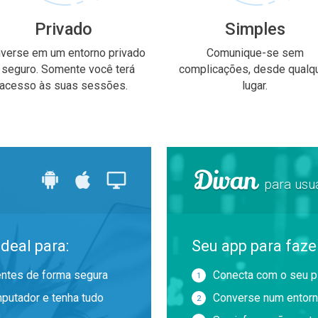
Privado
Simples
verse em um entorno privado
Comunique-se sem
 seguro. Somente você terá
complicações, desde qualq
acesso às suas sessões.
lugar.
para usu
deal para:
Seu app para fazer
entes de forma segura
Conecta com o seu p
putador e tenha tudo
Converse num entorn