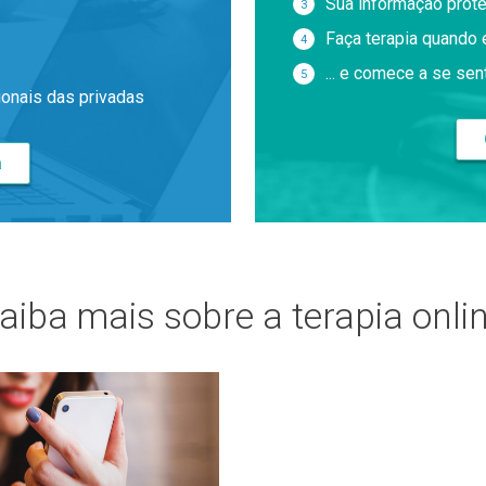
Sua informação prote
Faça terapia quando 
... e comece a se sen
sionais das privadas
a
aiba mais sobre a terapia onli