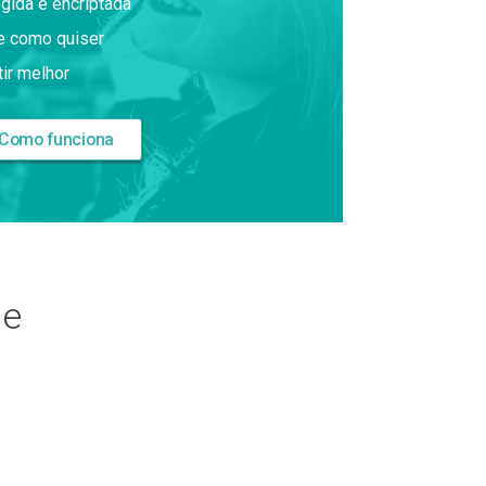
gida e encriptada
e como quiser
tir melhor
Como funciona
ne