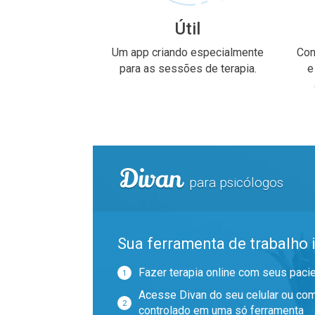
Útil
Um app criando especialmente
Con
para as sessões de terapia.
e
para psicólogos
Sua ferramenta de trabalho i
Fazer terapia online com seus paci
Acesse Divan do seu celular ou com
controlado em uma só ferramenta