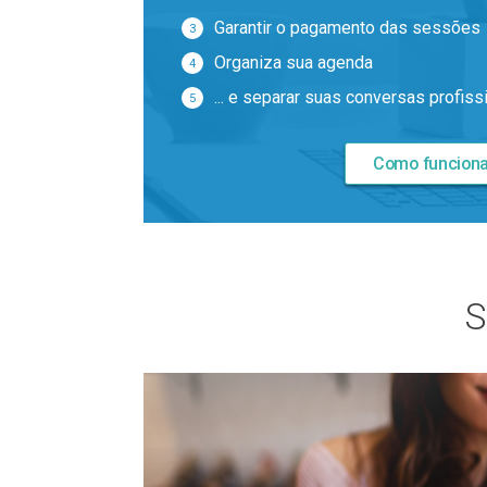
Garantir o pagamento das sessões
Organiza sua agenda
... e separar suas conversas profis
Como funcion
S