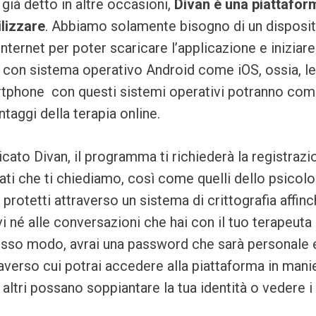
ià detto in altre occasioni,
Divan è una
piattafor
ilizzare
. Abbiamo solamente bisogno di un disposi
ternet per poter scaricare l’applicazione e iniziare 
 con sistema operativo Android come iOS, ossia, l
tphone con questi sistemi operativi potranno comi
ntaggi della terapia online.
cato Divan, il programma ti richiederà la registraz
 dati che ti chiediamo, così come quelli dello psicol
rotetti attraverso un sistema di crittografia affin
 né alle conversazioni che hai con il tuo terapeuta 
tesso modo, avrai una password che sarà personale 
raverso cui potrai accedere alla piattaforma in mani
altri possano soppiantare la tua identità o vedere i 