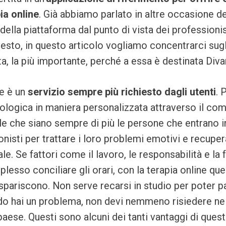
pia online
. Già abbiamo parlato in altre occasione de
ella piattaforma dal punto di vista dei professionist
sto, in questo articolo vogliamo concentrarci sugli 
ta, la più importante, perché a essa è destinata Diva
ne è un
servizio sempre più richiesto dagli utenti
. 
ologica in maniera personalizzata attraverso il comp
le che siano sempre di più le persone che entrano 
nisti per trattare i loro problemi emotivi e recupera
le. Se fattori come il lavoro, le responsabilità e la 
esso conciliare gli orari, con la terapia online qu
pariscono. Non serve recarsi in studio per poter pa
o hai un problema, non devi nemmeno risiedere nel
paese. Questi sono alcuni dei tanti vantaggi di quest