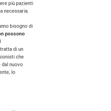
gere più pazienti
ia necessaria.
anno bisogno di
non possono
d
tratta di un
sionisti che
te dal nuovo
ente, lo