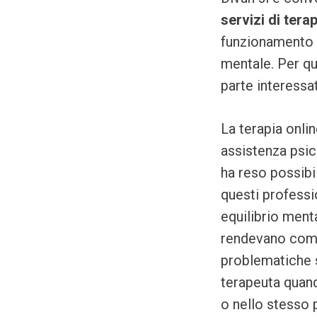
servizi di tera
funzionamento d
mentale. Per que
parte interessa
La terapia onli
assistenza psic
ha reso possibi
questi professio
equilibrio menta
rendevano compl
problematiche s
terapeuta quand
o nello stesso 