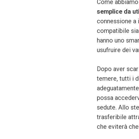
Come abbiamo g
semplice da ut
connessione a in
compatibile sia
hanno uno smar
usufruire dei va
Dopo aver scari
temere, tutti i
adeguatamente p
possa accedervi
sedute. Allo s
trasferibile att
che eviterà che 