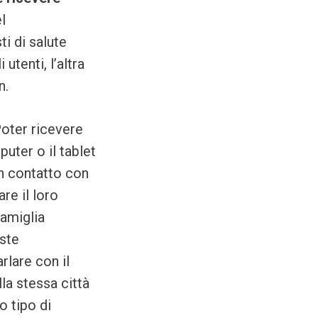
l
i di salute
utenti, l’altra
n.
Poter ricevere
uter o il tablet
in contatto con
re il loro
famiglia
este
rlare con il
la stessa città
o tipo di