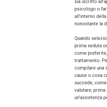
sia iscritto all
psicologo o fare
all’interno dell
nonostante la d
Quando selezion
prima seduta on
come preferite,
trattamento. Pe
compilare una s
cause o cosa cr
succede, come t
valutare, prima 
un’assistenza pe