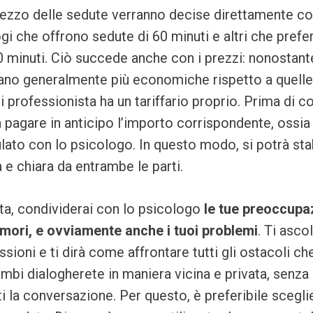
prezzo delle sedute verranno decise direttamente con
gi che offrono sedute di 60 minuti e altri che pref
 minuti. Ciò succede anche con i prezzi: nonostante,
siano generalmente più economiche rispetto a quelle
i professionista ha un tariffario proprio. Prima di c
à pagare in anticipo l’importo corrispondente, ossia
lato con lo psicologo. In questo modo, si potrà stab
 e chiara da entrambe le parti.
ta, condividerai con lo psicologo
le tue preoccupaz
timori, e ovviamente anche i tuoi problemi
. Ti ascol
sioni e ti dirà come affrontare tutti gli ostacoli che
bi dialogherete in maniera vicina e privata, senza 
i la conversazione. Per questo, è preferibile scegl