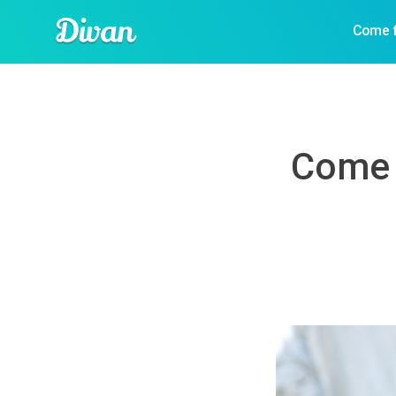
Come f
Come f