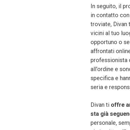
In seguito, il 
in contatto con
troviate, Divan 
vicini al tuo lu
opportuno o se
affrontati onlin
professionista c
all’ordine e so
specifica e han
seria e respons
Divan ti
offre a
sta già segue
personale, semp