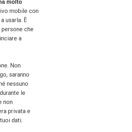
ma molto
tivo mobile con
a usarla. È
e persone che
nciare a
ione. Non
ogo, saranno
ché nessuno
durante le
e non
era privata e
tuoi dati.