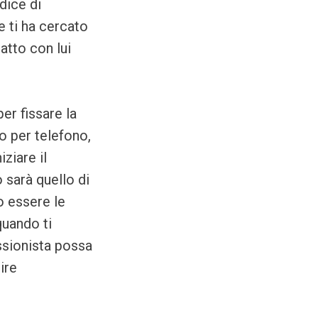
odice di
e ti ha cercato
atto con lui
er fissare la
o per telefono,
ziare il
 sarà quello di
o essere le
quando ti
essionista possa
ire